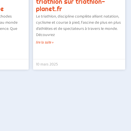
triathlon sur triathlon-
le
planet.fr
éthodes
Le triathlon, discipline complète alliant natation,
s au monde
cyclisme et course à pied, fascine de plus en plus
lence. Que
d’athlètes et de spectateurs à travers le monde.
Découvrez
lire la suite »
10 mars 2025