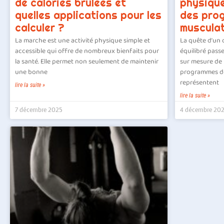
de calories brûlées et
physique
quelles applications pour les
des pro
calculer ?
musculat
La marche est une activité physique simple et
La quête d’un 
accessible qui offre de nombreux bienfaits pour
équilibré pass
la santé. Elle permet non seulement de maintenir
sur mesure de 
une bonne
programmes de
représentent
lire la suite »
lire la suite »
7 décembre 2025
4 décembre 20