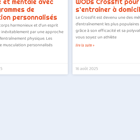
 et mentale avec
WODs Crossfit pour
grammes de
s’entraîner à domici
ion personnalisés
Le Crossfit est devenu une des m
d’entraînement les plus populaire
corps harmonieux et d’un esprit
grâce à son efficacité et sa polyva
e inévitablement par une approche
vous soyez un athlète
l’entraînement physique. Les
 musculation personnalisés
lire la suite »
25
16 août 2025